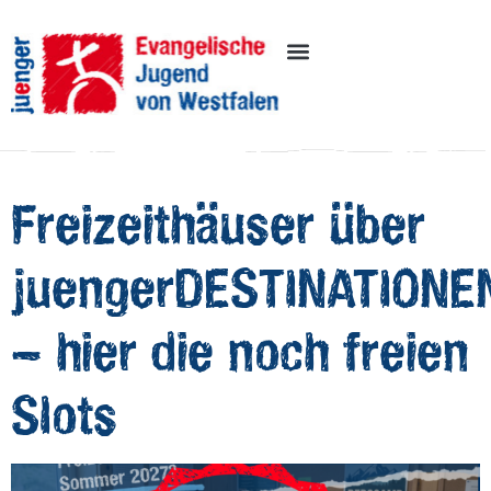
Inhalt
springen
Freizeithäuser über
juengerDESTINATIONE
– hier die noch freien
Slots