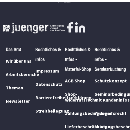
Das Amt
Rechtliches &
Rechtliches &
Rechtliches &
Infos
Infos -
Infos -
Wir über uns
Material-Shop
Seminarbuchung
Impressum
Arbeitsbereiche
AGB Shop
Schutzkonzept
Datenschutz
Themen
Shop-
Seminarbedingu
Barrierefreiheitserklärung
Widerrufsrecht
mit Kundeninfos
Newsletter
Streitbeilegung
Zahlungsbedingungen
Widerrufsrecht
Lieferbeschränkungen
Leistungsbesch