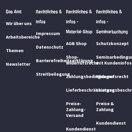
Das Amt
Rechtliches &
Rechtliches &
Rechtliches &
Infos
Infos -
Infos -
Wir über uns
Material-Shop
Seminarbuchung
Impressum
Arbeitsbereiche
AGB Shop
Schutzkonzept
Datenschutz
Themen
Shop-
Seminarbedingu
Barrierefreiheitserklärung
Widerrufsrecht
mit Kundeninfos
Newsletter
Streitbeilegung
Zahlungsbedingungen
Widerrufsrecht
Lieferbeschränkungen
Leistungsbesch
Preise-
Preise &
Zahlung-
Zahlung
Versand
Kundendienst
Kundendienst