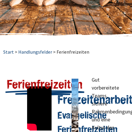
Start
>
Handlungsfelder
>
Ferienfreizeiten
Gut
Ferienfreizeiten
vorbereitete
Freizeitenarbei
Teams,
sichere
Rahmenbedingun
Evangelische
und eine
Ferienfreizeiten
Kultur des