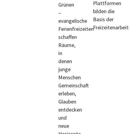
Plattformen
Grünen
bilden die
–
Basis der
evangelische
Freizeitenarbeit:
Ferienfreizeiten
schaffen
Räume,
in
denen
junge
Menschen
Gemeinschaft
erleben,
Glauben
entdecken
und
neue
Horizonte