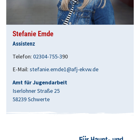
Stefanie Emde
Assistenz
Telefon:
02304-755-3
90
E-Mail:
stefanie.emde1@afj-ekvw.de
Amt für Jugendarbeit
Iserlohner Straße 25
58239 Schwerte
Für Haupt- und