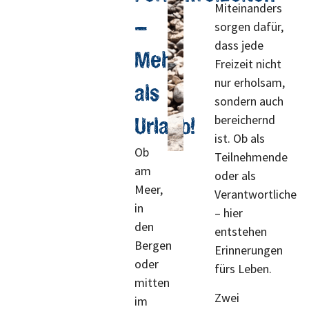
Miteinanders
–
sorgen dafür,
dass jede
Mehr
Freizeit nicht
nur erholsam,
als
sondern auch
bereichernd
Urlaub!
ist. Ob als
Ob
Teilnehmende
am
oder als
Meer,
Verantwortliche
in
– hier
den
entstehen
Bergen
Erinnerungen
oder
fürs Leben.
mitten
Zwei
im