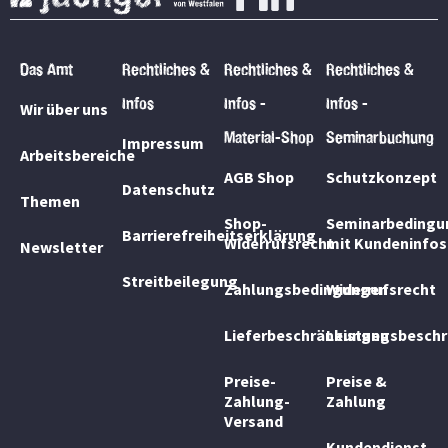
Das Amt
Rechtliches &
Rechtliches &
Rechtliches &
Infos
Infos -
Infos -
Wir über uns
Material-Shop
Seminarbuchung
Impressum
Arbeitsbereiche
AGB Shop
Schutzkonzept
Datenschutz
Themen
Shop-
Seminarbedingu
Barrierefreiheitserklärung
Widerrufsrecht
mit Kundeninfos
Newsletter
Streitbeilegung
Zahlungsbedingungen
Widerrufsrecht
Lieferbeschränkungen
Leistungsbesch
Preise-
Preise &
Zahlung-
Zahlung
Versand
Kundendienst