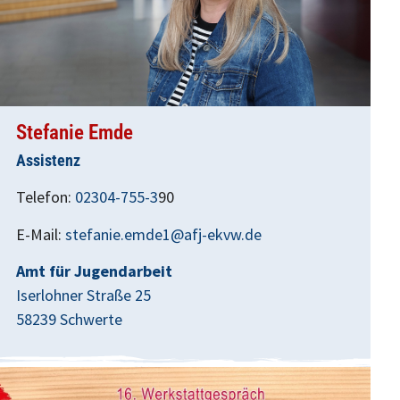
Stefanie Emde
Assistenz
Telefon:
02304-755-3
90
E-Mail:
stefanie.emde1@afj-ekvw.de
Amt für Jugendarbeit
Iserlohner Straße 25
58239 Schwerte