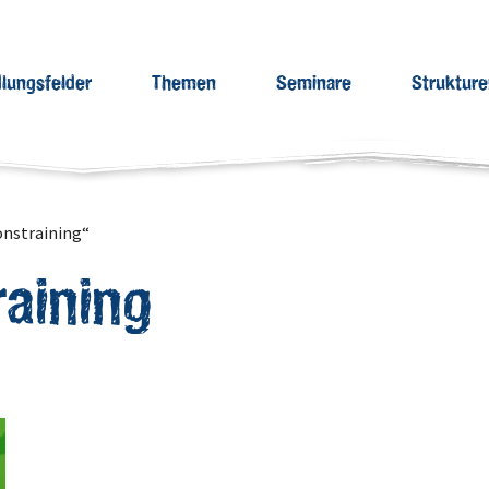
lungsfelder
Themen
Seminare
Struktur
onstraining“
raining